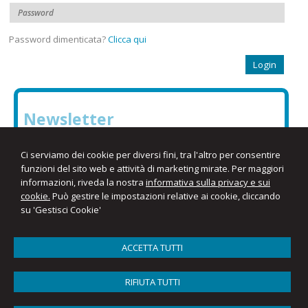
Password dimenticata?
Clicca qui
Newsletter
Inserisci il tuo indirizzo e-mail per iscriverti alla nostra
Ci serviamo dei cookie per diversi fini, tra l'altro per consentire
newsletter
funzioni del sito web e attività di marketing mirate. Per maggiori
informazioni, riveda la nostra
informativa sulla privacy e sui
cookie.
Può gestire le impostazioni relative ai cookie, cliccando
su 'Gestisci Cookie'
ACCETTA TUTTI
RIFIUTA TUTTI
Studio D'Oca - Consulenti del Lavoro Associati
Via Brigata Liguria 1/19 -
Genova
16121
,
GE