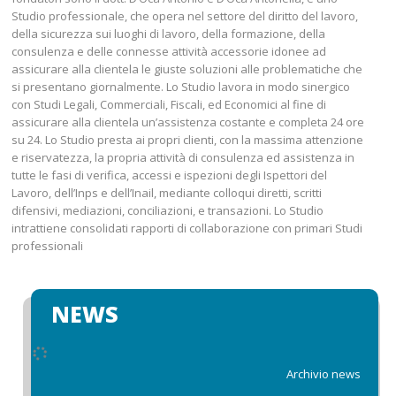
Studio professionale, che opera nel settore del diritto del lavoro,
della sicurezza sui luoghi di lavoro, della formazione, della
consulenza e delle connesse attività accessorie idonee ad
assicurare alla clientela le giuste soluzioni alle problematiche che
si presentano giornalmente. Lo Studio lavora in modo sinergico
con Studi Legali, Commerciali, Fiscali, ed Economici al fine di
assicurare alla clientela un’assistenza costante e completa 24 ore
su 24. Lo Studio presta ai propri clienti, con la massima attenzione
e riservatezza, la propria attività di consulenza ed assistenza in
tutte le fasi di verifica, accessi e ispezioni degli Ispettori del
Lavoro, dell’Inps e dell’Inail, mediante colloqui diretti, scritti
difensivi, mediazioni, conciliazioni, e transazioni. Lo Studio
intrattiene consolidati rapporti di collaborazione con primari Studi
professionali
NEWS
Archivio news